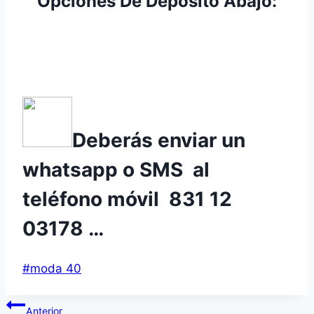
Opciones De Depósito Abajo:
Deberás enviar un
whatsapp o SMS al
teléfono móvil 831 12
03178 …
Etiquetas
#
moda 40
de
Navegación
la
Anterior