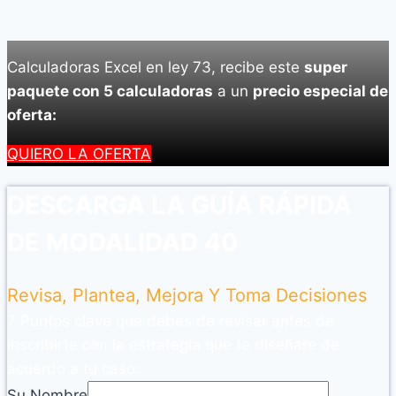
Calculadoras Excel en ley 73, recibe este
super
paquete con 5 calculadoras
a un
precio especial de
oferta:
QUIERO LA OFERTA
DESCARGA LA GUÍA RÁPIDA
DE MODALIDAD 40
Revisa, Plantea, Mejora Y Toma Decisiones
7 Puntos clave que debes de revisar antes de
inscribirte con la estrategia que te diseñare de
acuerdo a tu caso:
Su Nombre