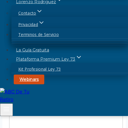
Lorenzo Rodriguez
Contacto
Privacidad
«
Hay Personas Que se
Terminos de Servicio
Confunden Y Piensan Que
Las Aportaciones A Su
La Guía Gratuita
Plataforma Premium Ley 73
Afore Les Darán Mas
Kit Profesional Ley 73
Semanas…»
Webinars