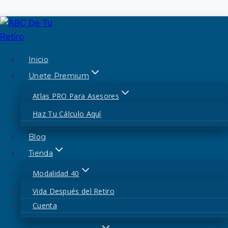
Saltar
modalidad 40
|
Pensión IMSS
al
contenido
Inicio
¿Si Aporto A Mi Afore
Unete Premium
Sumo Semanas?
Atlas PRO Para Asesores
Haz Tu Cálculo Aquí
Por
admin
8 de marzo de 2020
13 de marzo de
Blog
2020
Tienda
TODA LA INFORMACIÓN SOBRE
Modalidad 40
MODALIDAD 40
Vida Después del Retiro
Actualizado:
Cuenta
Jueves Aug 6, 2026