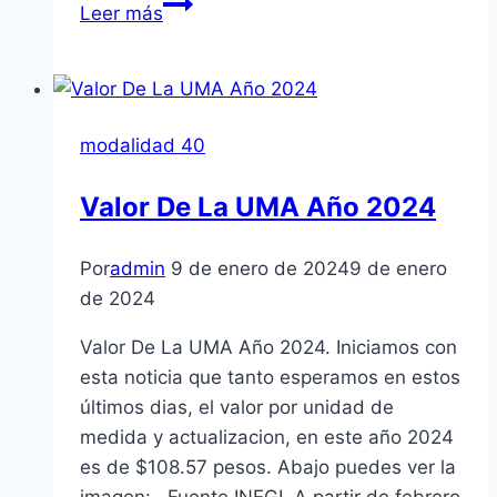
Esto
Leer más
no
te
lo
dicen
modalidad 40
sobre
la
Valor De La UMA Año 2024
pensión
mínima
Por
admin
9 de enero de 2024
9 de enero
garantizada
de 2024
en
Ley
Valor De La UMA Año 2024. Iniciamos con
73
esta noticia que tanto esperamos en estos
(2026)
últimos dias, el valor por unidad de
medida y actualizacion, en este año 2024
es de $108.57 pesos. Abajo puedes ver la