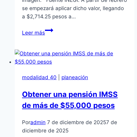
imagen: Fuente INEGI. A partir de febrero
se empezará aplicar dicho valor, llegando
a $2,714.25 pesos a…
Valor
Leer más
De
La
UMA
Año
2024
modalidad 40
|
planeación
Obtener una pensión IMSS
de más de $55,000 pesos
Por
admin
7 de diciembre de 2025
7 de
diciembre de 2025