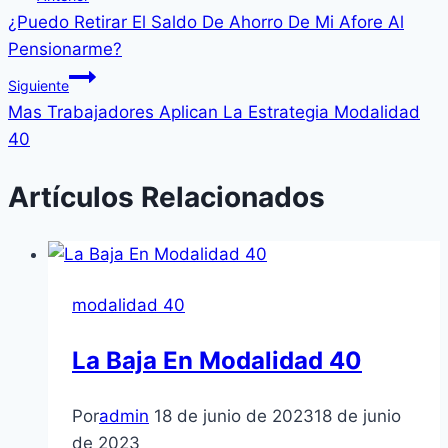
entrada:
¿Puedo Retirar El Saldo De Ahorro De Mi Afore Al
de
Pensionarme?
entradas
Siguiente
Mas Trabajadores Aplican La Estrategia Modalidad
40
Artículos Relacionados
modalidad 40
La Baja En Modalidad 40
Por
admin
18 de junio de 2023
18 de junio
de 2023