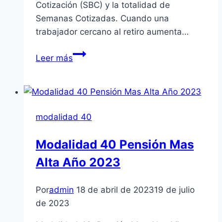
Cotización (SBC) y la totalidad de
Semanas Cotizadas. Cuando una
trabajador cercano al retiro aumenta…
Como
Leer más
Mejorar
Mi
Historial
Para
modalidad 40
Obtener
Una
Modalidad 40 Pensión Mas
Pensión
Alta Año 2023
Mas
Alta
Por
admin
18 de abril de 2023
19 de julio
de 2023