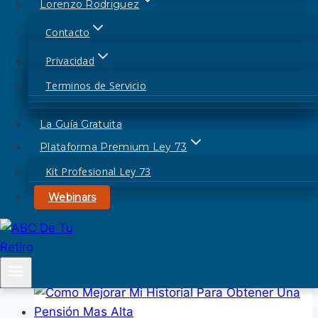
Lorenzo Rodriguez
Si tienes alguna duda puedes enviarla en el
siguiente formulario…
Contacto
Error:
Formulario de contacto no encontrado.
Privacidad
Terminos de Servicio
La Guía Gratuita
Navegación
Plataforma Premium Ley 73
Anterior
Y Si No Aplico Modalidad 40 Como Será Mi Pensión
de
Kit Profesional Ley 73
Siguiente
Webinars
entradas
Aumenta Tu Futura Pensión Con La Modalidad 40
Artículos Relacionados