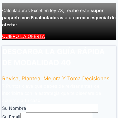
Calculadoras Excel en ley 73, recibe este
super
paquete con 5 calculadoras
a un
precio especial de
oferta:
QUIERO LA OFERTA
DESCARGA LA GUÍA RÁPIDA
DE MODALIDAD 40
Revisa, Plantea, Mejora Y Toma Decisiones
7 Puntos clave que debes de revisar antes de
inscribirte con la estrategia que te diseñare de
acuerdo a tu caso:
Su Nombre
Su Email