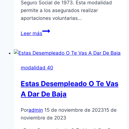
Seguro Social de 1973. Esta modalidad
permite a los asegurados realizar
aportaciones voluntarias…
Modalidad
Leer más
40
del
Instituto
Mexicano
modalidad 40
del
Seguro
Estas Desempleado O Te Vas
Social
A Dar De Baja
Y
Modalidad
10
Por
admin
15 de noviembre de 2023
15 de
Año
noviembre de 2023
2025