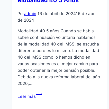
Modalidad 40 5 Años
De
Baja
Por
admin
16 de abril de 2024
16 de abril
de 2024
Modalidad 40 5 años.Cuando se habla
sobre continuación voluntaria hablamos
de la modalidad 40 del IMSS, se escucha
diferente pero es lo mismo. La modalidad
40 del IMSS como lo hemos dicho en
varias ocasiones es el mejor camino para
poder obtener la mejor pensión posible.
Debido a la nueva reforma laboral del año
2020,…
Modalidad
Leer más
40
5