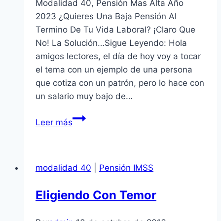
Modalidad 40, Pensión Mas Alta Año
2023 ¿Quieres Una Baja Pensión Al
Termino De Tu Vida Laboral? ¡Claro Que
No! La Solución…Sigue Leyendo: Hola
amigos lectores, el día de hoy voy a tocar
el tema con un ejemplo de una persona
que cotiza con un patrón, pero lo hace con
un salario muy bajo de…
Modalidad
Leer más
40
Pensión
Mas
modalidad 40
|
Pensión IMSS
Alta
Año
Eligiendo Con Temor
2023