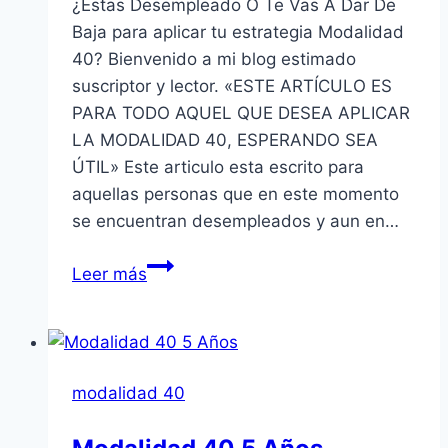
¿Estas Desempleado O Te Vas A Dar De
Baja para aplicar tu estrategia Modalidad
40? Bienvenido a mi blog estimado
suscriptor y lector. «ESTE ARTÍCULO ES
PARA TODO AQUEL QUE DESEA APLICAR
LA MODALIDAD 40, ESPERANDO SEA
ÚTIL» Este articulo esta escrito para
aquellas personas que en este momento
se encuentran desempleados y aun en…
Estas
Leer más
Desempleado
O
Te
Vas
modalidad 40
A
Dar