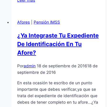
Leer más
Retirar
El
Saldo
Afores
|
Pensión IMSS
De
Ahorro
¿Ya Integraste Tu Expediente
De
De Identificación En Tu
Mi
Afore
Afore?
Al
Pensionarme?
Por
admin
18 de septiembre de 2016
18 de
septiembre de 2016
En esta ocasión te escribo de un punto
importante que debes verificar,ya que se
trata del expediente de identificación que
debes de tener completo en tu afore…¿Ya