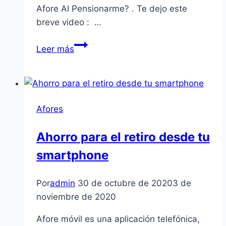
Afore Al Pensionarme? . Te dejo este
breve video : …
¿Puedo
Leer más
Retirar
El
Saldo
De
Afores
Ahorro
De
Ahorro para el retiro desde tu
Mi
smartphone
Afore
Al
Pensionarme?
Por
admin
30 de octubre de 2020
3 de
noviembre de 2020
Afore móvil es una aplicación telefónica,