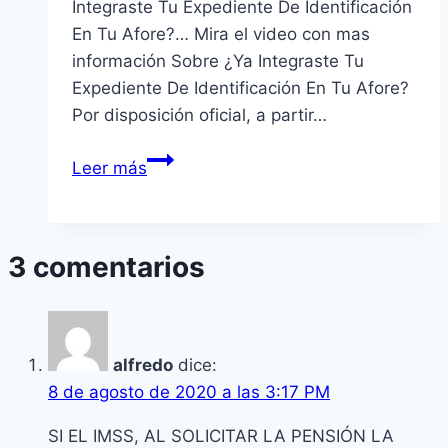
Integraste Tu Expediente De Identificación
En Tu Afore?… Mira el video con mas
información Sobre ¿Ya Integraste Tu
Expediente De Identificación En Tu Afore?
Por disposición oficial, a partir…
¿Ya
Leer más
Integraste
Tu
Expediente
3 comentarios
De
Identificación
En
Tu
alfredo
dice:
Afore?
8 de agosto de 2020 a las 3:17 PM
SI EL IMSS, AL SOLICITAR LA PENSIÓN LA