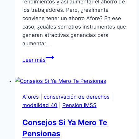
rendimientos y así aumentar el ahorro de
los trabajadores. Pero, ¿realmente
conviene tener un ahorro Afore? En ese
caso, ¿cuáles son otros instrumentos que
generan atractivas ganancias para
aumentar…
Ventajas
Leer más
y
desventajas
del
Ahorro
Afores
|
conservación de derechos
|
Afore
modalidad 40
|
Pensión IMSS
Consejos Si Ya Mero Te
Pensionas