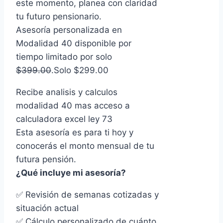
este momento, planea con claridad
era:
es:
tu futuro pensionario.
$1,299.00.
$299.00.
Asesoría personalizada en
Modalidad 40 disponible por
tiempo limitado por solo
$399.00
.Solo $299.00
Recibe analisis y calculos
modalidad 40 mas acceso a
calculadora excel ley 73
Esta asesoría es para ti hoy y
conocerás el monto mensual de tu
futura pensión.
¿Qué incluye mi asesoría?
✅ Revisión de semanas cotizadas y
situación actual
✅ Cálculo personalizado de cuánto