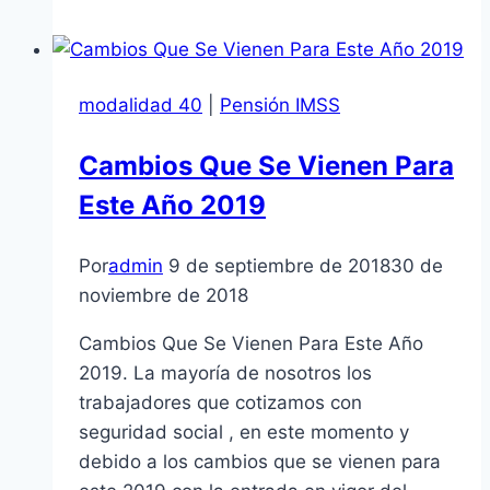
Modalidad
40
a
modalidad 40
|
Pensión IMSS
tope
con
Cambios Que Se Vienen Para
solo
Este Año 2019
700
semanas
cotizadas?
Por
admin
9 de septiembre de 2018
30 de
noviembre de 2018
Cambios Que Se Vienen Para Este Año
2019. La mayoría de nosotros los
trabajadores que cotizamos con
seguridad social , en este momento y
debido a los cambios que se vienen para