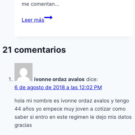
me comentan…
¿Puedo
Leer más
Ir
Aumentando
La
21 comentarios
Modalidad
40
Paulatinamente?
ivonne ordaz avalos
dice:
6 de agosto de 2018 a las 12:02 PM
hola mi nombre es ivonne ordaz avalos y tengo
44 años yo empece muy joven a cotizar como
saber si entro en este regimen le dejo mis datos
gracias