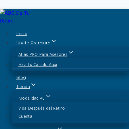
Saltar
al
modalidad 40
contenido
Inicio
Unete Premium
Quienes Somos
Atlas PRO Para Asesores
Candidatos Para Aplicar
Haz Tu Cálculo Aquí
Modalidad 40
Blog
Tienda
Por
admin
28 de marzo de 2023
28 de marzo de
Modalidad 40
2023
Vida Después del Retiro
Quienes Somos Candidatos Para Aplicar
Cuenta
Modalidad 40. El día de hoy les traigo un