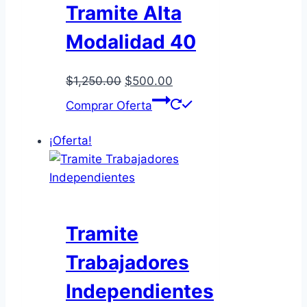
Tramite Alta
Modalidad 40
El
El
$
1,250.00
$
500.00
precio
precio
Comprar Oferta
original
actual
era:
es:
¡Oferta!
$1,250.00.
$500.00.
Tramite
Trabajadores
Independientes