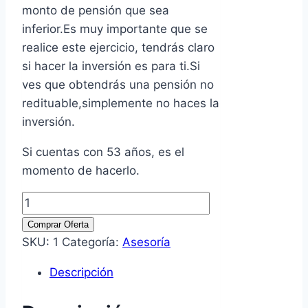
monto de pensión que sea
inferior.Es muy importante que se
realice este ejercicio, tendrás claro
si hacer la inversión es para ti.Si
ves que obtendrás una pensión no
redituable,simplemente no haces la
inversión.
Si cuentas con 53 años, es el
momento de hacerlo.
Asesoría
Modalidad
Comprar Oferta
40
SKU:
1
Categoría:
Asesoría
Pensiones
Descripción
IMSS
Año