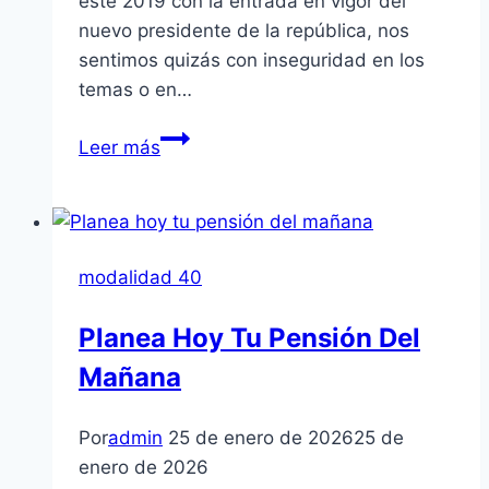
este 2019 con la entrada en vigor del
nuevo presidente de la república, nos
sentimos quizás con inseguridad en los
temas o en…
Cambios
Leer más
Que
Se
Vienen
Para
modalidad 40
Este
Año
Planea Hoy Tu Pensión Del
2019
Mañana
Por
admin
25 de enero de 2026
25 de
enero de 2026