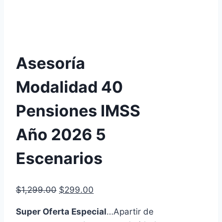
Asesoría
Modalidad 40
Pensiones IMSS
Año 2026 5
Escenarios
El
El
$
1,299.00
$
299.00
precio
precio
Super Oferta Especial
…Apartir de
original
actual