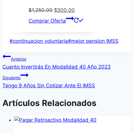
El
El
$
1,250.00
$
500.00
precio
precio
Comprar Oferta
original
actual
era:
es:
Etiquetas
#
continuacion voluntaria
#
mejor pension IMSS
$1,250.00.
$500.00.
de
Navegación
la
Anterior
entrada:
Cuanto Invertirás En Modalidad 40 Año 2023
de
Siguiente
entradas
Tengo 9 Años Sin Cotizar Ante El IMSS
Artículos Relacionados