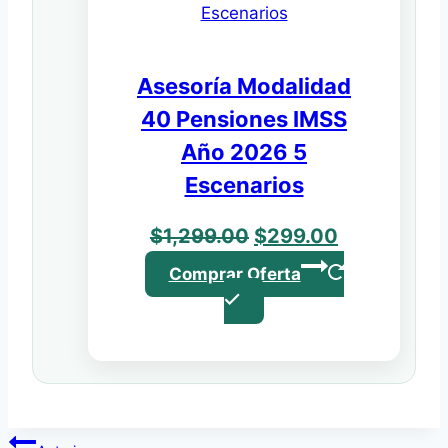
Asesoría Modalidad
40 Pensiones IMSS
Año 2026 5
Escenarios
El
El
$
1,299.00
$
299.00
precio
precio
Comprar Oferta
original
actual
era:
es:
$1,299.00.
$299.00.
Navegación