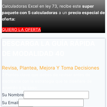
Calculadoras Excel en ley 73, recibe este
super
paquete con 5 calculadoras
a un
precio especial de
oferta:
QUIERO LA OFERTA
DESCARGA LA GUÍA RÁPIDA
DE MODALIDAD 40
Revisa, Plantea, Mejora Y Toma Decisiones
7 Puntos clave que debes de revisar antes de
inscribirte con la estrategia que te diseñare de
acuerdo a tu caso:
Su Nombre
Su Email