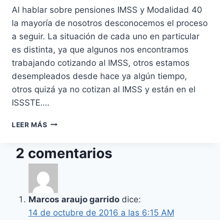
Al hablar sobre pensiones IMSS y Modalidad 40
la mayoría de nosotros desconocemos el proceso
a seguir. La situación de cada uno en particular
es distinta, ya que algunos nos encontramos
trabajando cotizando al IMSS, otros estamos
desempleados desde hace ya algún tiempo,
otros quizá ya no cotizan al IMSS y están en el
ISSSTE….
PENSIONES
LEER MÁS
IMSS
Y
2 comentarios
MODALIDAD
40
(ACTUALIZADO
AÑO
2020)
Marcos araujo garrido
dice:
14 de octubre de 2016 a las 6:15 AM