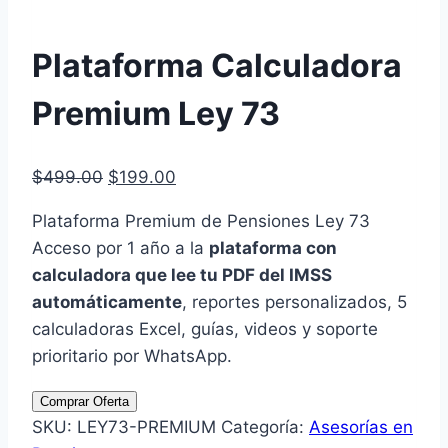
Plataforma Calculadora
Premium Ley 73
El
El
$
499.00
$
199.00
precio
precio
Plataforma Premium de Pensiones Ley 73
original
actual
Acceso por 1 año a la
plataforma con
era:
es:
calculadora que lee tu PDF del IMSS
$499.00.
$199.00.
automáticamente
, reportes personalizados, 5
calculadoras Excel, guías, videos y soporte
prioritario por WhatsApp.
Plataforma
Comprar Oferta
Calculadora
SKU:
LEY73-PREMIUM
Categoría:
Asesorías en