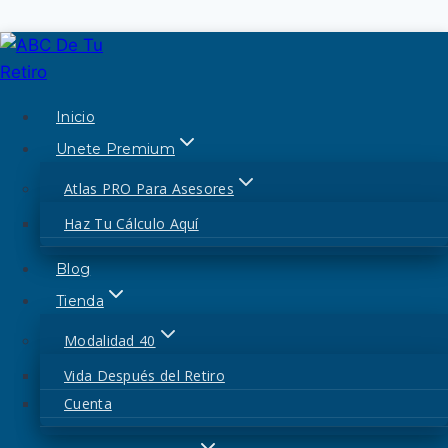
Saltar
al
modalidad 40
contenido
Inicio
Unete Premium
Escrito Libre Modalidad
Atlas PRO Para Asesores
40 Word
Haz Tu Cálculo Aquí
Blog
Por
admin
19 de diciembre de 2025
17 de junio
de 2026
Tienda
Modalidad 40
¿Qué es el escrito libre de
Vida Después del Retiro
la Modalidad 40?
Cuenta