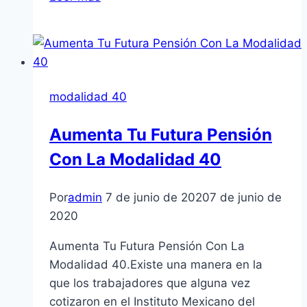
40
¿Realmente
te
conviene
o
modalidad 40
ya
es
Aumenta Tu Futura Pensión
demasiado
Con La Modalidad 40
cara?
Por
admin
7 de junio de 2020
7 de junio de
2020
Aumenta Tu Futura Pensión Con La
Modalidad 40.Existe una manera en la
que los trabajadores que alguna vez
cotizaron en el Instituto Mexicano del