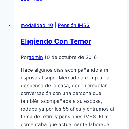
importancia
de
guardar
modalidad 40
|
Pensión IMSS
las
líneas
Eligiendo Con Temor
de
pago
Por
admin
10 de octubre de 2016
de
la
Hace algunos días acompañando a mi
Modalidad
esposa al super Mercado a comprar la
40
despensa de la casa, decidí entablar
conversación con una persona que
también acompañaba a su esposa,
rodaba ya por los 55 años y entramos al
tema de retiro y pensiones IMSS. El me
comentaba que actualmente laboraba