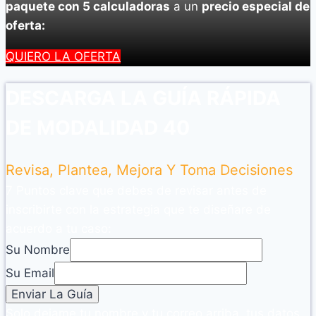
paquete con 5 calculadoras
a un
precio especial de
oferta:
QUIERO LA OFERTA
DESCARGA LA GUÍA RÁPIDA
DE MODALIDAD 40
Revisa, Plantea, Mejora Y Toma Decisiones
7 Puntos clave que debes de revisar antes de
inscribirte con la estrategia que te diseñare de
acuerdo a tu caso:
Su Nombre
Su Email
Solo dejame tu nombre y tu correo arriba, tus datos