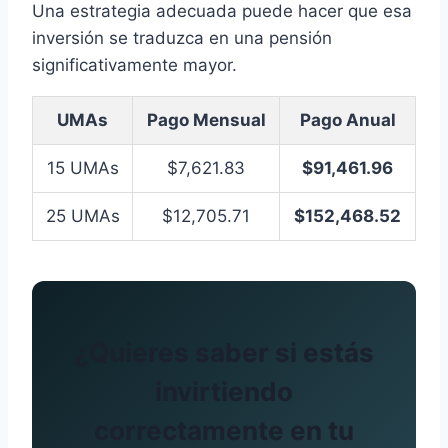
Una estrategia adecuada puede hacer que esa
inversión se traduzca en una pensión
significativamente mayor.
UMAs
Pago Mensual
Pago Anual
15 UMAs
$7,621.83
$91,461.96
25 UMAs
$12,705.71
$152,468.52
¿Quieres saber si estás
invirtiendo
correctamente en tu