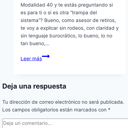
Modalidad 40 y te estás preguntando si
es para ti o si es otra “trampa del
sistema”? Bueno, como asesor de retiros,
te voy a explicar sin rodeos, con claridad y
sin lenguaje burocrático, lo bueno, lo no
tan bueno,…
Costo
Leer más
de
la
Modalidad
Deja una respuesta
40
en
Tu dirección de correo electrónico no será publicada.
2026:
Los campos obligatorios están marcados con
¿Cuánto
*
invertir
un