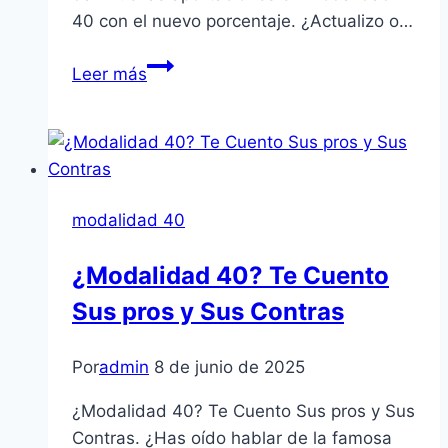
40 con el nuevo porcentaje. ¿Actualizo o…
Costo
Leer más
de
la
Modalidad
40
en
modalidad 40
2026:
¿Cuánto
¿Modalidad 40? Te Cuento
invertir
Sus pros y Sus Contras
un
año?
Por
admin
8 de junio de 2025
¿Modalidad 40? Te Cuento Sus pros y Sus
Contras. ¿Has oído hablar de la famosa