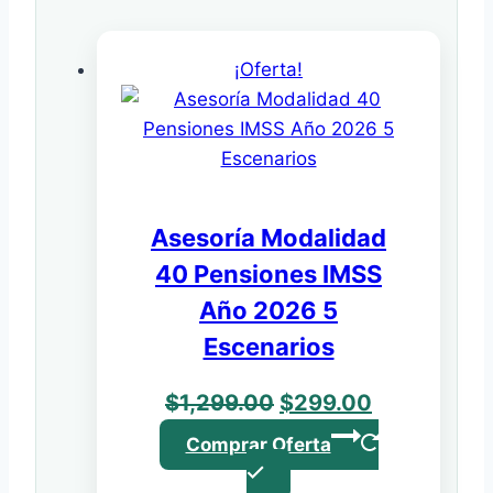
¡Oferta!
Asesoría Modalidad
40 Pensiones IMSS
Año 2026 5
Escenarios
El
El
$
1,299.00
$
299.00
precio
precio
Comprar Oferta
original
actual