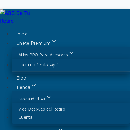
Saltar
al
contenido
Inicio
modalidad 40
Unete Premium
Costo de la Modalidad
Atlas PRO Para Asesores
Haz Tu Cálculo Aquí
40 en 2026: ¿Cuánto
Blog
invertir un año?
Tienda
Modalidad 40
Por
admin
26 de febrero de 2026
26 de febrero
de 2026
Vida Después del Retiro
Cuenta
Costo de la Modalidad 40 en 2026: ¿Cuánto
invertir un año?. Si estás considerando