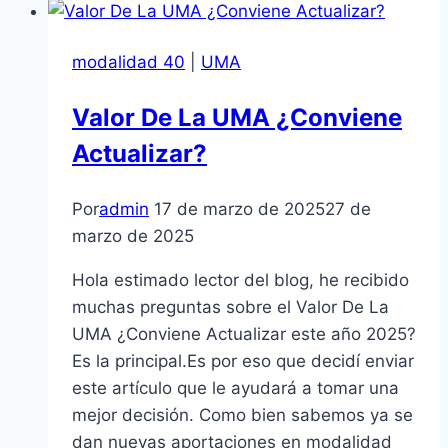
Modalidad
40
modalidad 40
|
UMA
en
2026:
Valor De La UMA ¿Conviene
¿Cuánto
Actualizar?
invertir
un
año?
Por
admin
17 de marzo de 2025
27 de
marzo de 2025
Hola estimado lector del blog, he recibido
muchas preguntas sobre el Valor De La
UMA ¿Conviene Actualizar este año 2025?
Es la principal.Es por eso que decidí enviar
este artículo que le ayudará a tomar una
mejor decisión. Como bien sabemos ya se
dan nuevas aportaciones en modalidad