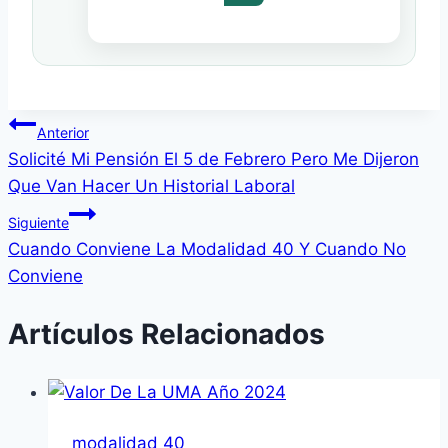
era:
es:
$1,299.00.
$299.00.
Navegación
Anterior
Solicité Mi Pensión El 5 de Febrero Pero Me Dijeron
de
Que Van Hacer Un Historial Laboral
entradas
Siguiente
Cuando Conviene La Modalidad 40 Y Cuando No
Conviene
Artículos Relacionados
modalidad 40