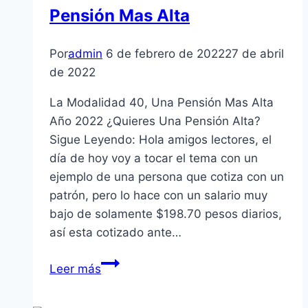
Pensión Mas Alta
invertir
un
año?
Por
admin
6 de febrero de 2022
27 de abril
de 2022
La Modalidad 40, Una Pensión Mas Alta
Año 2022 ¿Quieres Una Pensión Alta?
Sigue Leyendo: Hola amigos lectores, el
día de hoy voy a tocar el tema con un
ejemplo de una persona que cotiza con un
patrón, pero lo hace con un salario muy
bajo de solamente $198.70 pesos diarios,
así esta cotizado ante…
Costo
Leer más
de
la