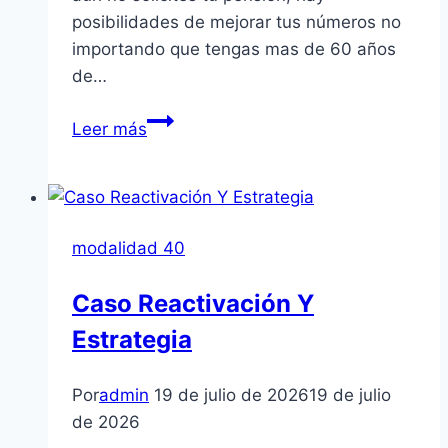
posibilidades de mejorar tus números no
importando que tengas mas de 60 años
de…
Costo
Leer más
de
la
Modalidad
40
modalidad 40
en
2026:
Caso Reactivación Y
¿Cuánto
Estrategia
invertir
un
año?
Por
admin
19 de julio de 2026
19 de julio
de 2026