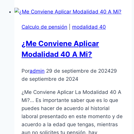
la
Modalidad
40
Calculo de pensión
|
modalidad 40
en
2026:
¿Me Conviene Aplicar
¿Cuánto
Modalidad 40 A Mi?
invertir
un
año?
Por
admin
29 de septiembre de 2024
29
de septiembre de 2024
¿Me Conviene Aplicar La Modalidad 40 A
Mi?… Es importante saber que es lo que
puedes hacer de acuerdo al historial
laboral presentado en este momento y de
acuerdo a la edad que tengas, mientras
aun no solicites tu pensión, hay