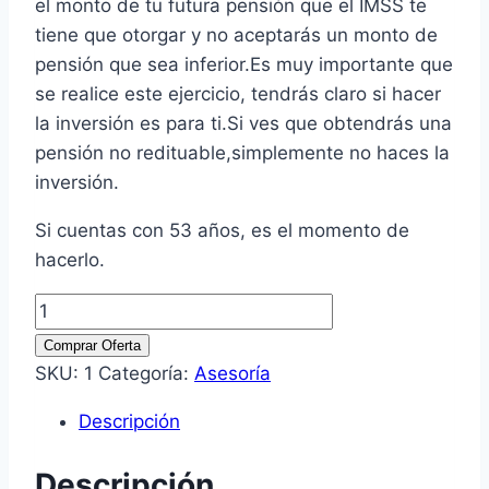
el monto de tu futura pensión que el IMSS te
tiene que otorgar y no aceptarás un monto de
pensión que sea inferior.Es muy importante que
se realice este ejercicio, tendrás claro si hacer
la inversión es para ti.Si ves que obtendrás una
pensión no redituable,simplemente no haces la
inversión.
Si cuentas con 53 años, es el momento de
hacerlo.
Asesoría
Modalidad
Comprar Oferta
40
SKU:
1
Categoría:
Asesoría
Pensiones
Descripción
IMSS
Año
Descripción
2026