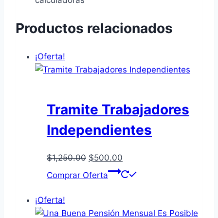
calculadoras
Productos relacionados
¡Oferta!
Tramite Trabajadores
Independientes
El
El
$
1,250.00
$
500.00
precio
precio
Comprar Oferta
original
actual
era:
es:
¡Oferta!
$1,250.00.
$500.00.