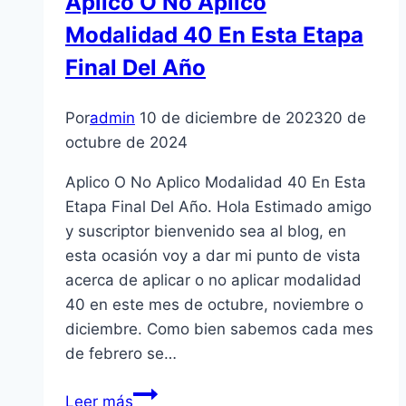
Aplico O No Aplico
del
Modalidad 40 En Esta Etapa
IMSS
Final Del Año
Por
admin
10 de diciembre de 2023
20 de
octubre de 2024
Aplico O No Aplico Modalidad 40 En Esta
Etapa Final Del Año. Hola Estimado amigo
y suscriptor bienvenido sea al blog, en
esta ocasión voy a dar mi punto de vista
acerca de aplicar o no aplicar modalidad
40 en este mes de octubre, noviembre o
diciembre. Como bien sabemos cada mes
de febrero se…
Aplico
Leer más