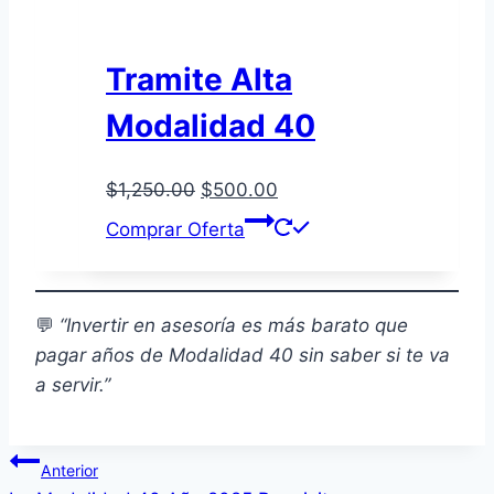
Tramite Alta
Modalidad 40
El
El
$
1,250.00
$
500.00
precio
precio
Comprar Oferta
original
actual
era:
es:
$1,250.00.
$500.00.
💬
“Invertir en asesoría es más barato que
pagar años de Modalidad 40 sin saber si te va
a servir.”
Navegación
Anterior