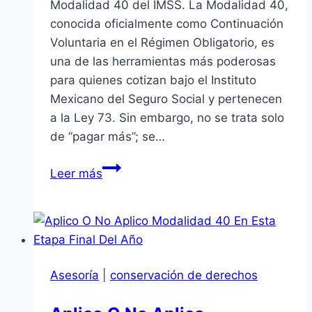
Modalidad 40 del IMSS. La Modalidad 40,
conocida oficialmente como Continuación
Voluntaria en el Régimen Obligatorio, es
una de las herramientas más poderosas
para quienes cotizan bajo el Instituto
Mexicano del Seguro Social y pertenecen
a la Ley 73. Sin embargo, no se trata solo
de “pagar más”; se…
Así
Leer más
puedo
aplicar
estrategia
en
la
Asesoría
|
conservación de derechos
Modalidad
40