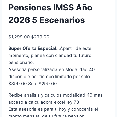
Pensiones IMSS Año
2026 5 Escenarios
El
El
$
1,299.00
$
299.00
precio
precio
Super Oferta Especial
…Apartir de este
original
actual
momento, planea con claridad tu futuro
era:
es:
pensionario.
$1,299.00.
$299.00.
Asesoría personalizada en Modalidad 40
disponible por tiempo limitado por solo
$399.00
.Solo $299.00
Recibe analisis y calculos modalidad 40 mas
acceso a calculadora excel ley 73
Esta asesoría es para ti hoy y conocerás el
monto mensual de tu futura pensión.