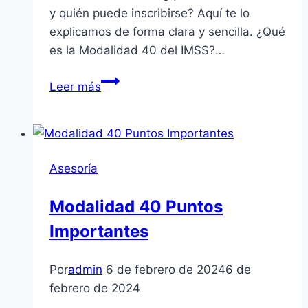
y quién puede inscribirse? Aquí te lo
explicamos de forma clara y sencilla. ¿Qué
es la Modalidad 40 del IMSS?…
Qué
Leer más
es
la
Modalidad
40
Asesoría
y
quién
Modalidad 40 Puntos
puede
Importantes
entrar
Por
admin
6 de febrero de 2024
6 de
febrero de 2024