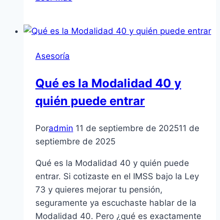
O
No
Aplico
Modalidad
Asesoría
40
En
Qué es la Modalidad 40 y
Esta
quién puede entrar
Etapa
Final
Del
Por
admin
11 de septiembre de 2025
11 de
Año
septiembre de 2025
Qué es la Modalidad 40 y quién puede
entrar. Si cotizaste en el IMSS bajo la Ley
73 y quieres mejorar tu pensión,
seguramente ya escuchaste hablar de la
Modalidad 40. Pero ¿qué es exactamente