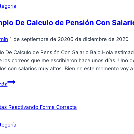
tegoría
plo De Calculo de Pensión Con Salari
min
1 de septiembre de 2020
6 de diciembre de 2020
o De Calculo de Pensión Con Salario Bajo.Hola estimado
 los correos que me escribieron hace unos días. Uno de
os con salarios muy altos. Bien en este momento voy a
Ejemplo
más
De
Calculo
de
Pensión
Con
tegoría
Salario