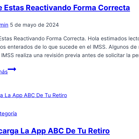
Bajo
e Estas Reactivando Forma Correcta
min
5 de mayo de 2024
Estas Reactivando Forma Correcta. Hola estimados lector
os enterados de lo que sucede en el IMSS. Algunos de 
 IMSS realiza una revisión previa antes de solicitar la p
Si
más
Te
Estas
Reactivando
Forma
Correcta
tegoría
carga La App ABC De Tu Retiro