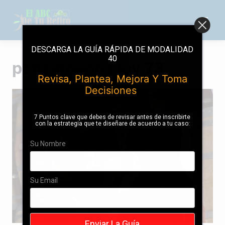
Saltar
al
contenido
DESCARGA LA GUÍA RÁPIDA DE MODALIDAD
40
pensionados ley 73
Revisa, Plantea, Mejora Y Toma
Decisiones
7 Puntos clave que debes de revisar antes de inscribirte
con la estrategia que te diseñare de acuerdo a tu caso:
Su Nombre
Su Email