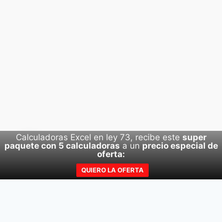
DISFRUTAR
LA
VIDA
DESPUÉS
DE
JUBILARSE
Calculadoras Excel en ley 73, recibe este
super
paquete con 5 calculadoras
a un
precio especial de
© 2026 ABC De Tu Retiro Derechos Reservados.
oferta:
QUIERO LA OFERTA