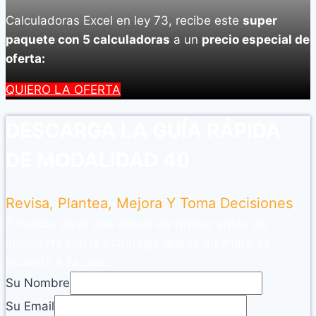
Calculadoras Excel en ley 73, recibe este
super
paquete con 5 calculadoras
a un
precio especial de
oferta:
QUIERO LA OFERTA
DESCARGA LA GUÍA RÁPIDA
DE MODALIDAD 40
Revisa, Plantea, Mejora Y Toma Decisiones
7 Puntos clave que debes de revisar antes de
inscribirte con la estrategia que te diseñare de
acuerdo a tu caso:
Su Nombre
Su Email