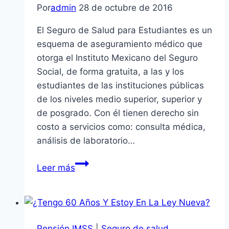
Por
admin
28 de octubre de 2016
El Seguro de Salud para Estudiantes es un
esquema de aseguramiento médico que
otorga el Instituto Mexicano del Seguro
Social, de forma gratuita, a las y los
estudiantes de las instituciones públicas
de los niveles medio superior, superior y
de posgrado. Con él tienen derecho sin
costo a servicios como: consulta médica,
análisis de laboratorio…
Seguro
Leer más
de
salud
Para
Estudiantes
Pensión IMSS
|
Seguro de salud