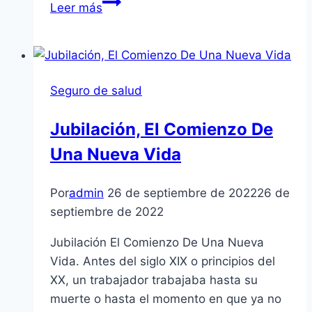
¿Tengo
Leer más
60
Años
Y
Estoy
Seguro de salud
En
La
Jubilación, El Comienzo De
Ley
Una Nueva Vida
Nueva?
Por
admin
26 de septiembre de 2022
26 de
septiembre de 2022
Jubilación El Comienzo De Una Nueva
Vida. Antes del siglo XIX o principios del
XX, un trabajador trabajaba hasta su
muerte o hasta el momento en que ya no