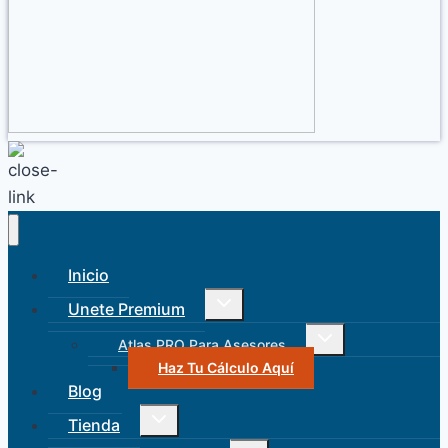
Inicio
Alternar
Unete Premium
menú
hijo
Alternar
Atlas PRO Para Asesores
menú
hijo
Haz Tu Cálculo Aquí
Blog
Alternar
Tienda
menú
hijo