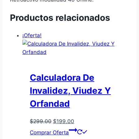
Productos relacionados
¡Oferta!
Calculadora De
Invalidez, Viudez Y
Orfandad
El
El
$
299.00
$
199.00
precio
precio
Comprar Oferta
original
actual