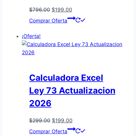
El
El
$
796.00
$
199.00
precio
precio
Comprar Oferta
original
actual
era:
es:
¡Oferta!
$796.00.
$199.00.
Calculadora Excel
Ley 73 Actualizacion
2026
El
El
$
299.00
$
199.00
precio
precio
Comprar Oferta