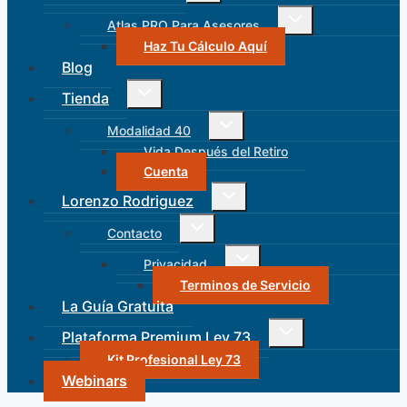
hijo
Alternar
Atlas PRO Para Asesores
menú
hijo
Haz Tu Cálculo Aquí
Blog
Alternar
Tienda
menú
hijo
Alternar
Modalidad 40
menú
hijo
Vida Después del Retiro
Cuenta
Alternar
Lorenzo Rodriguez
menú
hijo
Alternar
Contacto
menú
hijo
Alternar
Privacidad
menú
hijo
Terminos de Servicio
La Guía Gratuita
Alternar
Plataforma Premium Ley 73
menú
hijo
Kit Profesional Ley 73
Webinars