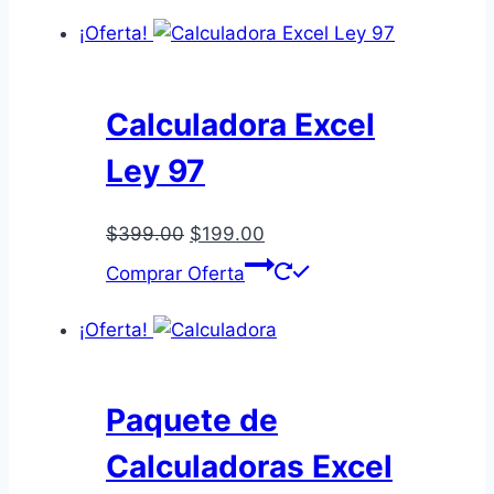
era:
es:
¡Oferta!
$299.00.
$199.00.
Calculadora Excel
Ley 97
El
El
$
399.00
$
199.00
precio
precio
Comprar Oferta
original
actual
era:
es:
¡Oferta!
$399.00.
$199.00.
Paquete de
Calculadoras Excel