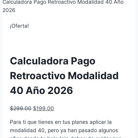
Calculadora Pago Retroactivo Modalidad 40 Año
2026
¡Oferta!
Calculadora Pago
Retroactivo Modalidad
40 Año 2026
El
El
$
299.00
$
199.00
precio
precio
Para ti que tienes en tus planes aplicar la
original
actual
modalidad 40, pero ya han pasado algunos
era:
es: