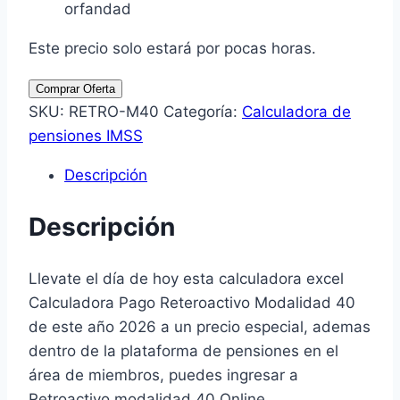
orfandad
Este precio solo estará por pocas horas.
Calculadora
Comprar Oferta
Pago
SKU:
RETRO-M40
Categoría:
Calculadora de
Retroactivo
pensiones IMSS
Modalidad
Descripción
40
Año
Descripción
2026
cantidad
Llevate el día de hoy esta calculadora excel
Calculadora Pago Reteroactivo Modalidad 40
de este año 2026 a un precio especial, ademas
dentro de la plataforma de pensiones en el
área de miembros, puedes ingresar a
Retroactivo modalidad 40 Online.