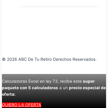
original
actual
era:
es:
$299.00.
$199.00.
© 2026 ABC De Tu Retiro Derechos Reservados.
Calculadoras Excel en ley 73, recibe este
super
paquete con 5 calculadoras
a un
precio especial de
oferta:
QUIERO LA OFERTA