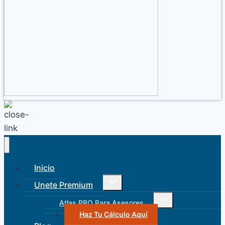
Inicio
Alternar
Unete Premium
menú
hijo
Alternar
Atlas PRO Para Asesores
menú
hijo
Haz Tu Cálculo Aquí