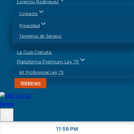
Lorenzo Rodriguez
orfandad.(Abajo puedes descargar
Contacto
excel pago retroactivo)
Privacidad
DESCARGA ABAJO
Terminos de Servicio
La Guía Gratuita
CALCULADORA EXCEL
Plataforma Premium Ley 73
PAGO RETROACTIVO
Kit Profesional Ley 73
POR 36 HORAS
Webinars
MAYO 1
Jueves
11:59 PM