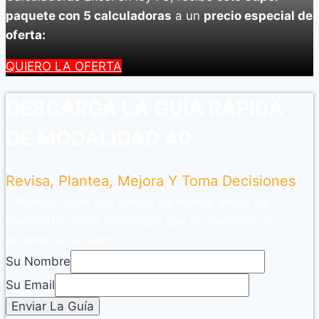
paquete con 5 calculadoras
a un
precio especial de
oferta:
QUIERO LA OFERTA
DESCARGA LA GUÍA RÁPIDA
DE MODALIDAD 40
Revisa, Plantea, Mejora Y Toma Decisiones
7 Puntos clave que debes de revisar antes de
inscribirte con la estrategia que te diseñare de
acuerdo a tu caso:
Su Nombre
Su Email